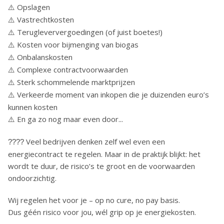
Opslagen
⚠️
Vastrechtkosten
⚠️
Terugleververgoedingen (of juist boetes!)
⚠️
Kosten voor bijmenging van biogas
⚠️
Onbalanskosten
⚠️
Complexe contractvoorwaarden
⚠️
Sterk schommelende marktprijzen
⚠️
Verkeerde moment van inkopen die je duizenden euro’s
⚠️
kunnen kosten
En ga zo nog maar even door...
⚠️
Veel bedrijven denken zelf wel even een
????
energiecontract te regelen. Maar in de praktijk blijkt: het
wordt te duur, de risico’s te groot en de voorwaarden
ondoorzichtig.
Wij regelen het voor je – op no cure, no pay basis.
Dus géén risico voor jou, wél grip op je energiekosten.